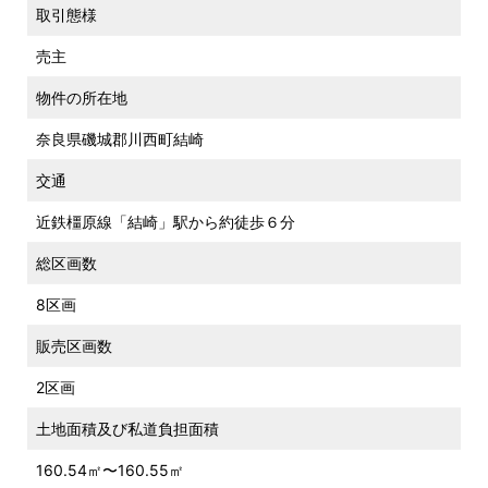
取引態様
売主
物件の所在地
奈良県磯城郡川西町結崎
交通
近鉄橿原線「結崎」駅から約徒歩６分
総区画数
8区画
販売区画数
2区画
土地面積及び私道負担面積
160.54㎡〜160.55㎡