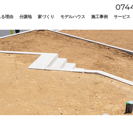
0744
れる理由
分譲地
家づくり
モデルハウス
施工事例
サービス
建物仕様について
家づくりの流れ
売建住宅とは
リフォー
店舗付き
不動産売
土地買取