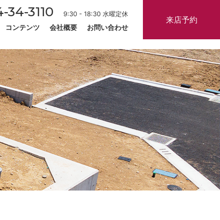
-34-3110
9:30 - 18:30 水曜定休
来店予約
コンテンツ
会社概要
お問い合わせ
ム
住宅
却
実績
最新のチラシ
お客様の声
スタッフ紹介
田原本町の学区